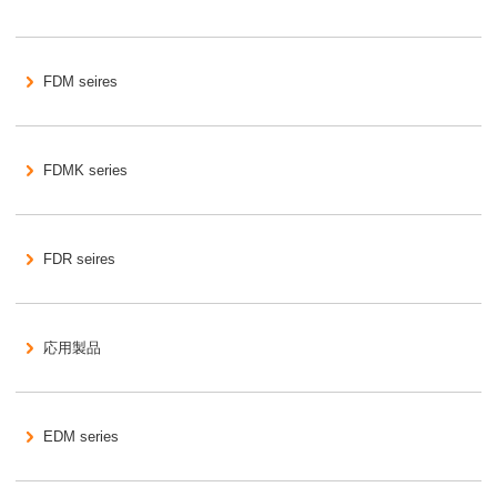
FDM seires
FDMK series
FDR seires
応用製品
EDM series